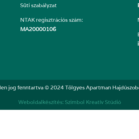
Süti szabályzat
NTAK regisztrációs szám:
MA20000106
en jog fenntartva © 2024 Tölgyes Apartman Hajdúszob
Weboldalkészítés
:
Szimbol Kreatív Stúdió