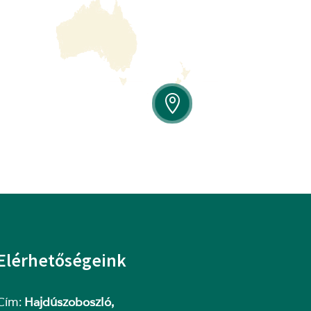

Elérhetőségeink
Cím:
Hajdúszoboszló,