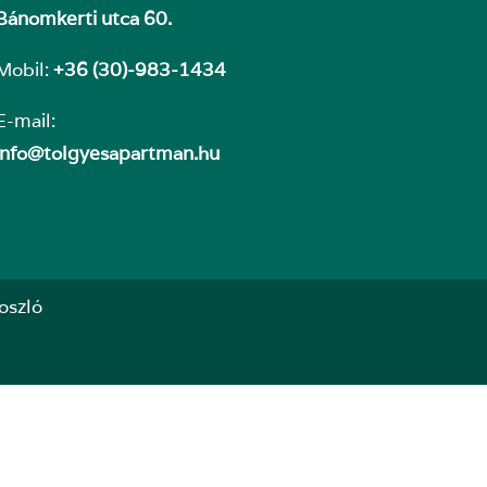
Bánomkerti utca 60.
Mobil:
+36 (30)-983-1434
E-mail:
info@tolgyesapartman.hu
oszló