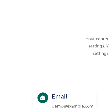
Your content
settings. 
settings
Email

demo@example.com