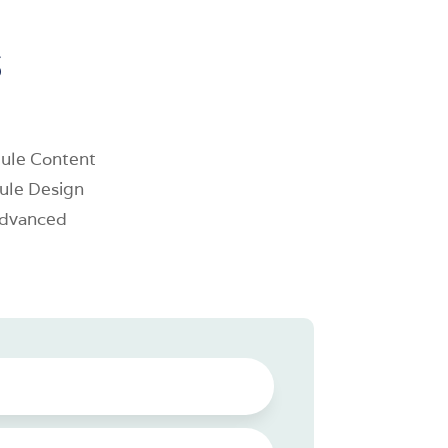
s
dule Content
dule Design
 Advanced