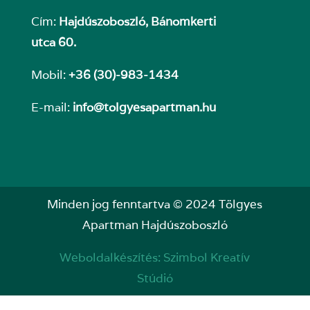
Cím:
Hajdúszoboszló, Bánomkerti
utca 60.
Mobil:
+36 (30)-983-1434
E-mail:
info@tolgyesapartman.hu
Minden jog fenntartva © 2024 Tölgyes
Apartman Hajdúszoboszló
Weboldalkészítés
:
Szimbol Kreatív
Stúdió