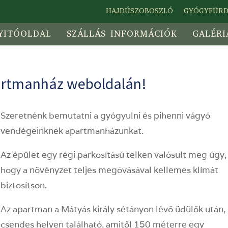
HAJDÚSZOBOSZLÓ
GYÓGYFÜR
YITÓOLDAL
SZÁLLÁS INFORMÁCIÓK
GALÉRI
partmanház weboldalán!
Szeretnénk bemutatni a gyógyulni és pihenni vágyó
vendégeinknek apartmanházunkat.
Az épület egy régi parkosítású telken valósult meg úgy,
hogy a növényzet teljes megóvásával kellemes klímát
biztosítson.
Az apartman a Mátyás király sétányon lévő üdülők után,
csendes helyen található, amitől 150 méterre egy