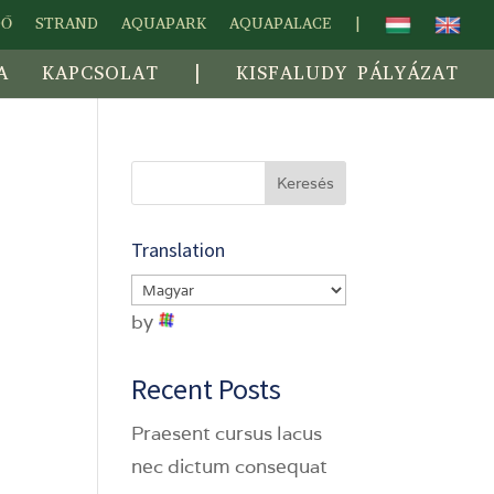
DŐ
STRAND
AQUAPARK
AQUAPALACE
|
A
KAPCSOLAT
|
KISFALUDY PÁLYÁZAT
Keresés
Translation
by
Recent Posts
Praesent cursus lacus
nec dictum consequat