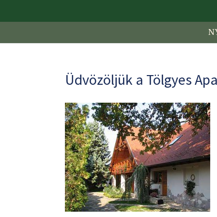
N
Üdvözöljük a Tölgyes A