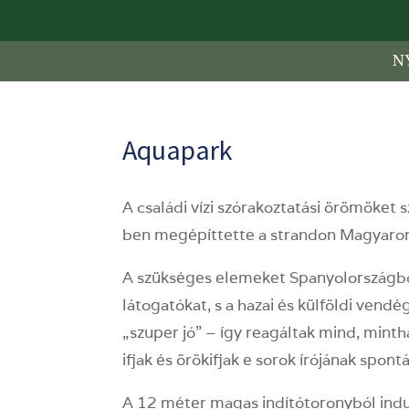
N
Aquapark
A családi vízi szórakoztatási örömöket
ben megépíttette a strandon Magyaror
A szükséges elemeket Spanyolországbó
látogatókat, s a hazai és külföldi vend
„szuper jó” – így reagáltak mind, mint
ifjak és örökifjak e sorok írójának spo
A 12 méter magas indítótoronyból indul