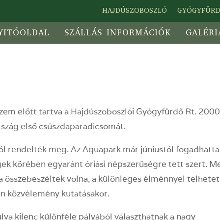
HAJDÚSZOBOSZLÓ
GYÓGYFÜR
YITÓOLDAL
SZÁLLÁS INFORMÁCIÓK
GALÉRI
 szem előtt tartva a Hajdúszoboszlói Gyógyfürdő Rt. 2000
szág első csúszdaparadicsomát.
l rendelték meg. Az Aquapark már júniustól fogadhatta
égek körében egyaránt óriási népszerűségre tett szert. M
ha összebeszéltek volna, a különleges élménnyel telhete
ntán közvélemény kutatásakor.
va kilenc különféle pályából választhatnak a nagy