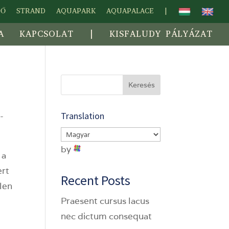
DŐ
STRAND
AQUAPARK
AQUAPALACE
|
A
KAPCSOLAT
|
KISFALUDY PÁLYÁZAT
Keresés
Translation
-
by
 a
ert
Recent Posts
tlen
Praesent cursus lacus
nec dictum consequat