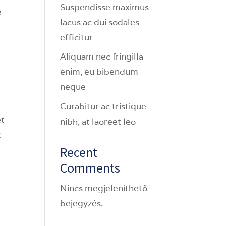
Suspendisse maximus
e
lacus ac dui sodales
efficitur
Aliquam nec fringilla
enim, eu bibendum
neque
Curabitur ac tristique
ét
nibh, at laoreet leo
k
Recent
Comments
n
Nincs megjeleníthető
bejegyzés.