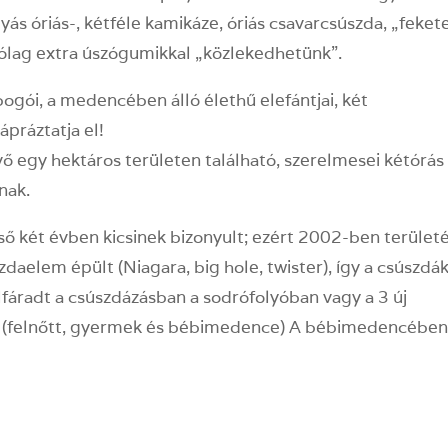
ás óriás-, kétféle kamikáze, óriás csavarcsúszda, „feket
árólag extra úszógumikkal „közlekedhetünk”.
ogói, a medencében álló élethű elefántjai, két
práztatja el!
vő egy hektáros területen található, szerelmesei kétórás
nak.
ső két évben kicsinek bizonyult; ezért 2002-ben terület
zdaelem épült (Niagara, big hole, twister), így a csúszdá
lfáradt a csúszdázásban a sodrófolyóban vagy a 3 új
 (felnőtt, gyermek és bébimedence) A bébimedencébe