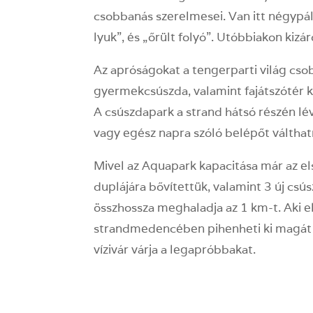
csobbanás szerelmesei. Van itt négypály
lyuk”, és „őrült folyó”. Utóbbiakon kiz
Az apróságokat a tengerparti világ csob
gyermekcsúszda, valamint fajátszótér ká
A csúszdapark a strand hátsó részén lé
vagy egész napra szóló belépőt válthat
Mivel az Aquapark kapacitása már az el
duplájára bővítettük, valamint 3 új csús
összhossza meghaladja az 1 km-t. Aki e
strandmedencében pihenheti ki magát
vízivár várja a legapróbbakat.