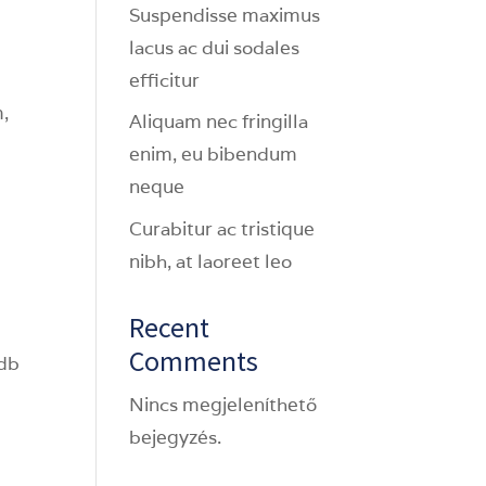
Suspendisse maximus
lacus ac dui sodales
efficitur
,
Aliquam nec fringilla
enim, eu bibendum
neque
Curabitur ac tristique
nibh, at laoreet leo
Recent
Comments
 db
Nincs megjeleníthető
bejegyzés.