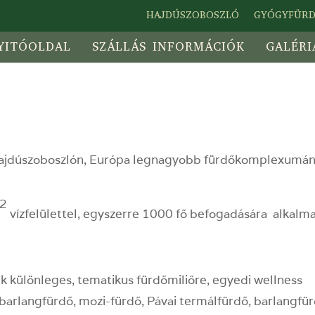
HAJDÚSZOBOSZLÓ
GYÓGYFÜR
YITÓOLDAL
SZÁLLÁS INFORMÁCIÓK
GALÉRI
Hajdúszoboszlón, Európa legnagyobb fürdőkomplexumá
2
vízfelülettel, egyszerre 1000 fő befogadására alkalma
 különleges, tematikus fürdőmiliőre, egyedi wellness
barlangfürdő, mozi-fürdő, Pávai termálfürdő, barlangfür