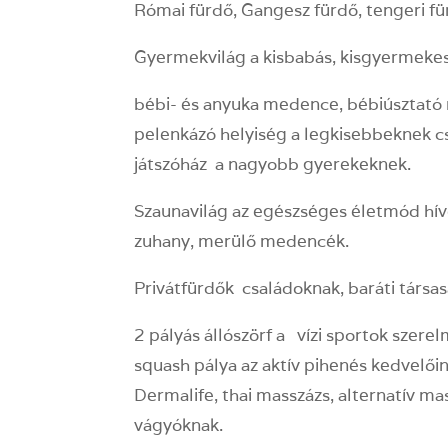
Római fürdő, Gangesz fürdő, tengeri fü
Gyermekvilág a kisbabás, kisgyermekes
bébi- és anyuka medence, bébiúsztat
pelenkázó helyiség a legkisebbeknek
játszóház a nagyobb gyerekeknek.
Szaunavilág az egészséges életmód híve
zuhany, merülő medencék.
Privátfürdők családoknak, baráti társas
2 pályás állószörf a vízi sportok szer
squash pálya az aktív pihenés kedvelőin
Dermalife, thai masszázs, alternatív m
vágyóknak.