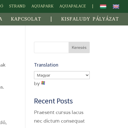
DŐ
STRAND
AQUAPARK
AQUAPALACE
|
A
KAPCSOLAT
|
KISFALUDY PÁLYÁZAT
Keresés
Translation
nak
by
s.
Recent Posts
Praesent cursus lacus
nec dictum consequat
dő,