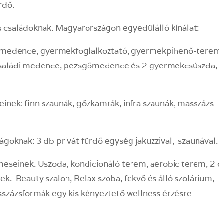
rdő.
 családoknak. Magyarországon egyedülálló kínálat:
ó medence, gyermekfoglalkoztató, gyermekpihenő-terem
 családi medence, pezsgőmedence és 2 gyermekcsúszda,
inek: finn szaunák, gőzkamrák, infra szaunák, masszázs
ágoknak: 3 db privát fürdő egység jakuzzival, szaunával.
elmeseinek. Uszoda, kondicionáló terem, aerobic terem, 2
ek. Beauty szalon, Relax szoba, fekvő és álló szolárium,
asszázsformák egy kis kényeztető wellness érzésre