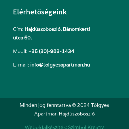
Elérhetőségeink
Cím:
Hajdúszoboszló, Bánomkerti
utca 60.
Mobil:
+36 (30)-983-1434
E-mail:
info@tolgyesapartman.hu
Minden jog fenntartva © 2024 Tölgyes
Apartman Hajdúszoboszló
Weboldalkészítés
:
Szimbol Kreatív